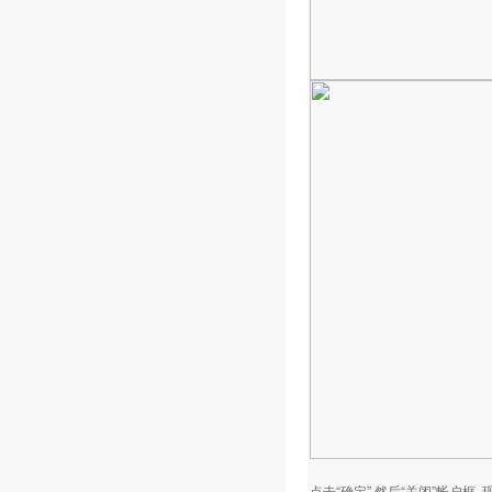
点击“确定”,然后“关闭”帐户框